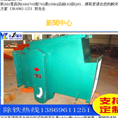
來(lái)電咨詢(xún)?cè)敿?xì)產(chǎn)品細(xì)節(jié)
，獲取更適合您的解決
方案
138-6961-1251 郭先生
新聞中心
2026靠譜管道永磁自卸式除鐵器生產(chǎn)廠(chǎng)家推薦：密閉管道除