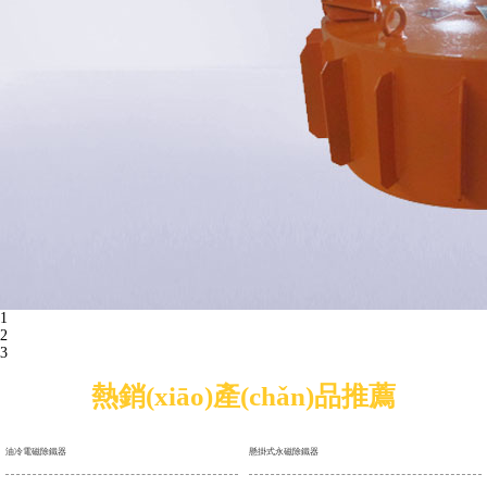
1
2
3
熱銷(xiāo)產(chǎn)品推薦
油冷電磁除鐵器
懸掛式永磁除鐵器