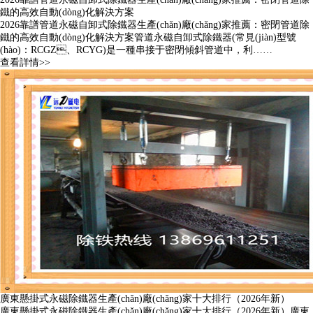
鐵的高效自動(dòng)化解決方案
2026靠譜管道永磁自卸式除鐵器生產(chǎn)廠(chǎng)家推薦：密閉管道除
鐵的高效自動(dòng)化解決方案管道永磁自卸式除鐵器(常見(jiàn)型號
(hào)：RCGZ、RCYG)是一種串接于密閉傾斜管道中，利……
查看詳情>>
廣東懸掛式永磁除鐵器生產(chǎn)廠(chǎng)家十大排行（2026年新）
廣東懸掛式永磁除鐵器生產(chǎn)廠(chǎng)家十大排行（2026年新）廣東