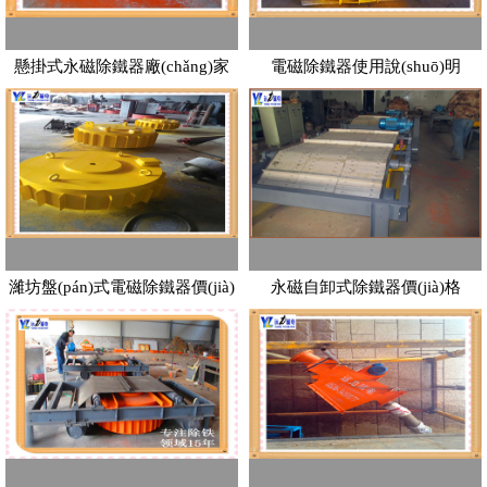
懸掛式永磁除鐵器廠(chǎng)家
電磁除鐵器使用說(shuō)明
濰坊盤(pán)式電磁除鐵器價(jià)
永磁自卸式除鐵器價(jià)格
格