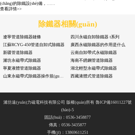
(chǎng)的除鐵設(shè)備，……
查看詳情>>
除鐵器相關(guān)
遼寧管道除鐵器鏈條
四川永磁自卸除鐵器 t系列
江蘇RCYG-450管道自卸式除鐵器
廣西永磁除鐵器的作用是什么
新疆管道除鐵器
云南自卸帶式永磁除鐵器
濰坊永磁帶式除鐵器
海南不銹鋼管道除鐵器
寧夏液體管道除鐵器
湖北輕型永磁帶式除鐵器
山東永磁帶式除鐵器操作規(guī)程
西藏液體式管道除鐵器
濰坊遠(yuǎn)力磁電科技有限公司 版權(quán)所有
魯ICP備16011227號
(hào)-5
固話(huà)：0536-3458877
傳真：0536-3435877
手機(jī)：13869611251