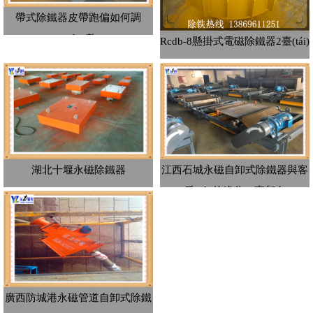
帶式除鐵器皮帶跑偏如何調
(diào)整
Rcdb-8懸掛式電磁除鐵器2臺(tái)
MORE+
湖北十堰永磁除鐵器
江西石城永磁自卸式除鐵器與客
戶(hù)的緣分一直都在
廣西防城港永磁管道自卸式除鐵