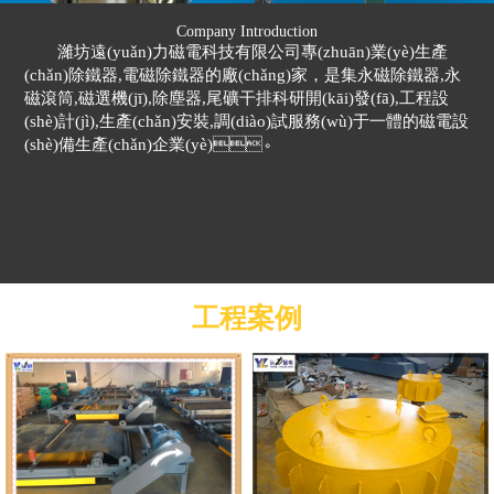
Company Introduction
濰坊遠(yuǎn)力磁電科技有限公司專(zhuān)業(yè)生產
(chǎn)除鐵器,電磁除鐵器的廠(chǎng)家，是集永磁除鐵器,永
磁滾筒,磁選機(jī),除塵器,尾礦干排科研開(kāi)發(fā),工程設
(shè)計(jì),生產(chǎn)安裝,調(diào)試服務(wù)于一體的磁電設
(shè)備生產(chǎn)企業(yè)。
工程案例